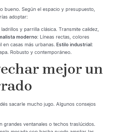
 lo bueno. Según el espacio y presupuesto,
ías adoptar:
adrillos y parrilla clásica. Transmite calidez,
malista moderno
: Líneas rectas, colores
til en casas más urbanas.
Estilo industrial
:
apa. Robusto y contemporáneo.
echar mejor un
rrado
odés sacarle mucho jugo. Algunos consejos
 grandes ventanales o techos traslúcidos.
imple mesada con bacha puede ampliar las