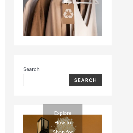
Search
SEARCH
Explore
How to
Shop for